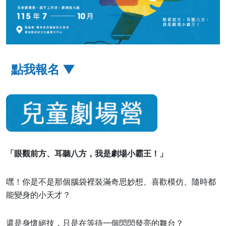
點我報名 ▼
「眼觀前方、耳聽八方，我是劇場小霸王！」
嘿！你是不是那個腦袋裡裝滿奇思妙想、喜歡模仿、隨時都
能變身的小天才？
還是身懷絕技，只是在等待一個閃閃發亮的舞台？