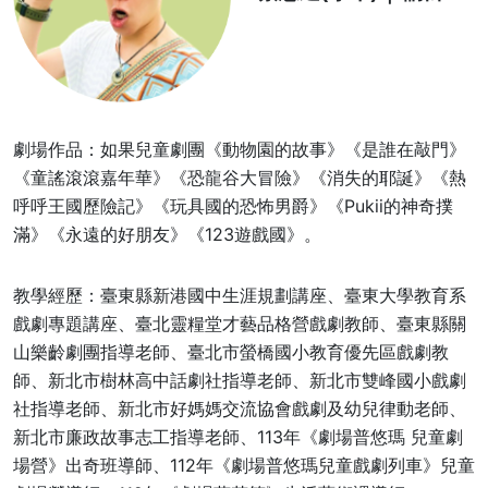
劇場作品：如果兒童劇團《動物園的故事》《是誰在敲門》
《童謠滾滾嘉年華》《恐龍谷大冒險》《消失的耶誕》《熱
呼呼王國歷險記》《玩具國的恐怖男爵》《Pukii的神奇撲
滿》《永遠的好朋友》《123遊戲國》。
教學經歷：臺東縣新港國中生涯規劃講座、臺東大學教育系
戲劇專題講座、臺北靈糧堂才藝品格營戲劇教師、臺東縣關
山樂齡劇團指導老師、臺北市螢橋國小教育優先區戲劇教
師、新北市樹林高中話劇社指導老師、新北市雙峰國小戲劇
社指導老師、新北市好媽媽交流協會戲劇及幼兒律動老師、
新北市廉政故事志工指導老師、113年《劇場普悠瑪 兒童劇
場營》出奇班導師、112年《劇場普悠瑪兒童戲劇列車》兒童