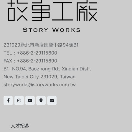
231029新北市新店區寶中路94號B1
TEL：+886-2-29115600
FAX：+886-2-29115690
B1., NO.94, Baozhong Rd., Xindian Dist.,
New Taipei City 231029, Taiwan
storyworks@storyworks.com.tw
人才招募