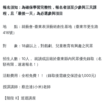
報名須知：為確保學習完整性，
報名者須至少參與三天課
程，且「最後一天」為必選參與項目
地 點：就藝會-臺東表演藝術創生基地（臺東市更生路
416號）
對 象：18歲以上，對戲劇、兒童教育有興趣之民眾
招生人數：10人， 就讀或設籍於臺東縣內民眾優先錄取（名
額有限，速速報名！）
活動費用：全程免費！！（錄取後需繳交保證金1,000元)
授課講師：蔡忠達(小米)老師
【階段 II】巡迴講座