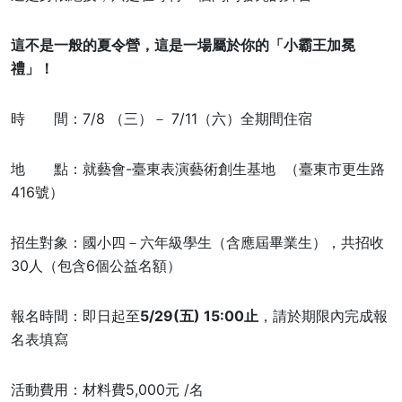
這不是一般的夏令營，這是一場屬於你的「小霸王加冕
禮」！
時 間：7/8 （三）－ 7/11（六）全期間住宿
地 點：就藝會-臺東表演藝術創生基地 （臺東市更生路
416號）
招生對象：國小四－六年級學生（含應屆畢業生），共招收
30人（包含6個公益名額）
報名時間：即日起至
5/29(五) 15:00止
，請於期限內完成報
名表填寫
活動費用：材料費5,000元 /名