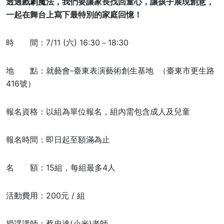
透過戲劇魔法，我們要讓家長找回童心，讓孩子展現創意，
一起在舞台上寫下最特別的家庭回憶！
時 間：7/11 (六) 16:30－18:30
地 點：就藝會-臺東表演藝術創生基地 （臺東市更生路
416號）
報名資格：以組為單位報名，組內需包含成人及兒童
報名時間：即日起至額滿為止
名 額：15組，每組最多4人
活動費用：200元 / 組
授課講師：蔡忠達(小米)老師