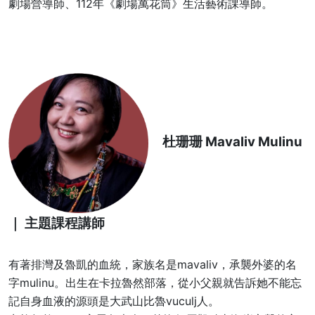
劇場營導師、112年《劇場萬花筒》生活藝術課導師。
杜珊珊 Mavaliv Mulinu
｜ 主題課程講師
有著排灣及魯凱的血統，家族名是mavaliv，承襲外婆的名
字mulinu。出生在卡拉魯然部落，從小父親就告訴她不能忘
記自身血液的源頭是大武山比魯vuculj人。