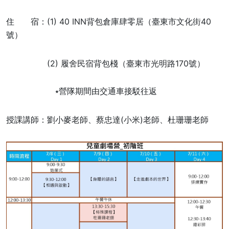
住 宿：(1) 40 INN背包倉庫肆零居（臺東市文化街40
號）
(2) 履舍民宿背包棧（臺東市光明路170號）
　　　　　　⭑營隊期間由交通車接駁往返
授課講師：劉小麥老師、蔡忠達(小米)老師、杜珊珊老師