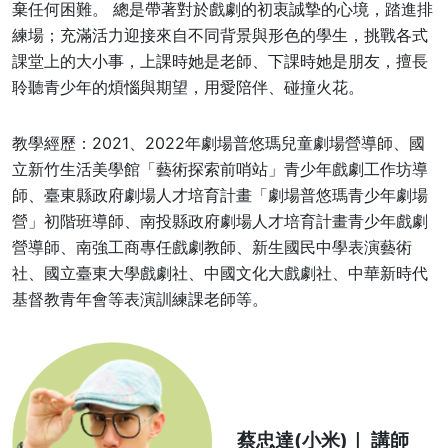
棄任何困難。 總是帶著對於戲劇的初衷誠摯的心境，踏進排
練場；充滿活力迎接來自不同背景與形色的學生，挑戰各式
課堂上的大小事，上課時她是老師、下課時她是朋友，擅長
聆聽青少年的煩惱與期望，用愛陪伴、碰撞火花。
教學經歷：2021、2022年劇場普悠瑪兒童劇場營導師、國
立新竹生活美學館「藝術探索前哨站」青少年戲劇工作坊導
師、臺東縣政府劇場人才培育計畫「劇場普悠瑪青少年劇場
營」初階班導師、南投縣政府劇場人才培育計畫青少年戲劇
營導師、南強工商專任戲劇教師、新生國民中學表演藝術
社、國立臺東大學戲劇社、中國文化大戲劇社、中華新時代
基督教青年會等表演訓練課老師等。
蔡忠達(小米)
｜ 講師