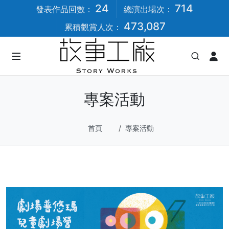
24
714
發表作品回數：
總演出場次：
473,087
累積觀賞人次：
專案活動
首頁
專案活動