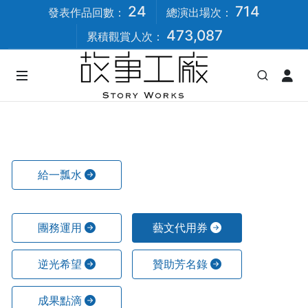
24
714
發表作品回數：
總演出場次：
473,087
累積觀賞人次：
給一瓢水
團務運用
藝文代用券
逆光希望
贊助芳名錄
成果點滴