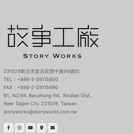
231029新北市新店區寶中路94號B1
TEL：+886-2-29115600
FAX：+886-2-29115690
B1., NO.94, Baozhong Rd., Xindian Dist.,
New Taipei City 231029, Taiwan
storyworks@storyworks.com.tw