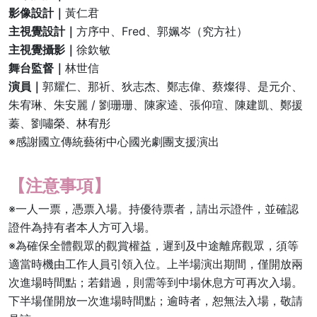
影像設計｜
黃仁君
主視覺設計｜
方序中、Fred、郭姵岑（究方社）
主視覺攝影｜
徐欽敏
舞台監督｜
林世信
演員｜
郭耀仁、那祈、狄志杰、鄭志偉、蔡燦得、是元介、
朱宥琳、朱安麗 / 劉珊珊、陳家逵、張仰瑄、陳建凱、鄭援
蓁、劉嘯榮、林宥彤
※感謝國立傳統藝術中心國光劇團支援演出
【注意事項】
※一人一票，憑票入場。持優待票者，請出示證件，並確認
證件為持有者本人方可入場。
※為確保全體觀眾的觀賞權益，遲到及中途離席觀眾，須等
適當時機由工作人員引領入位。上半場演出期間，僅開放兩
次進場時間點；若錯過，則需等到中場休息方可再次入場。
下半場僅開放一次進場時間點；逾時者，恕無法入場，敬請