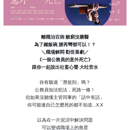
離職治百病 酸窮沒藥醫
為了鐵飯碗 腰再彎都可以！？
＼職場解悶 勸世喜劇／
《一個公務員的意外死亡》
跟你一起說出社畜心聲 大吐苦水
你有聽過「潛規則」嗎？
公務員知法犯法，死路一條！
但如果沒聽懂主管同事的「話中有話」
你可能連自己怎麼死的都不知道…X.X
以為在一片泥沼中解決問題
可以變成職場上的救星