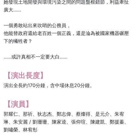
她發現土地開發與環境污染之間的問題盤根錯節，利益牽扯
廣大……
一個勇敢站出來吹哨的公務員，
他能替政府還給老百姓一個正義，還是淪為被國家機器碾壓
下的犧牲者？
……或許真相不一定要大白……
【演出長度】
演出全長約170分鐘，含中場休息20分鐘。
【演員】
郭耀仁、那祈、狄志杰、鄭志偉、蔡燦得、是元介、朱宥
琳、朱安麗 / 劉珊珊、陳家逵、張仰瑄、陳建凱、鄭援蓁、
劉嘯榮、林宥彤