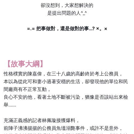
卻沒想到，大家想解決的
是提出問題的人^_^
=.= 把事做對，還是做對的事…? ×。×
【故事大綱】
性格樸實的陳嘉偉，在三十八歲的高齡終於考上公務員，
本以為從此可和妻小過著安穩的生活，卻發現他的單位和民
間廠商有不正常互動，
良心不安的他，看著土地不斷被污染，猶豫是否該站出來檢
舉……
充滿正義感的記者林佩璇接獲爆料，
前陣子沸沸揚揚的公務員魚塭溺斃事件，或許不是意外，