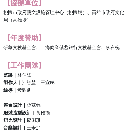
【協辦單位】
桃園市政府藝文設施管理中心（桃園場）、高雄市政府文化
局（高雄場）
【年度贊助】
研華文教基金會、上海商業儲蓄銀行文教基金會、李右杭
【工作團隊】
監製｜
林佳鋒
製作人｜
江智慧、王宣琳
編導｜
黃致凱
舞台設計｜
曾蘇銘
服裝造型設計｜
黃稚揚
燈光設計｜
廖俐琪
音樂設計｜
王米加